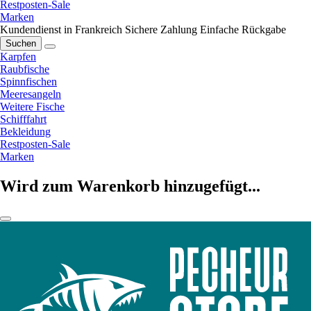
Restposten-Sale
Marken
Kundendienst in Frankreich
Sichere Zahlung
Einfache Rückgabe
Suchen
Karpfen
Raubfische
Spinnfischen
Meeresangeln
Weitere Fische
Schifffahrt
Bekleidung
Restposten-Sale
Marken
Wird zum Warenkorb hinzugefügt...