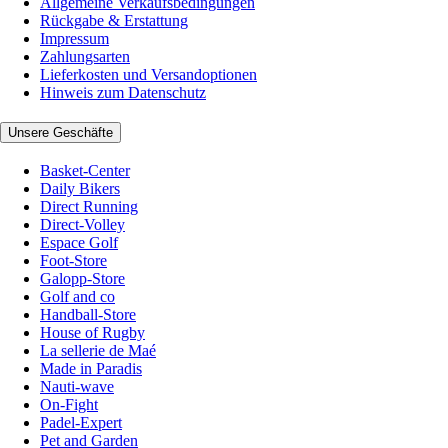
Allgemeine Verkaufsbedingungen
Rückgabe & Erstattung
Impressum
Zahlungsarten
Lieferkosten und Versandoptionen
Hinweis zum Datenschutz
Unsere Geschäfte
Basket-Center
Daily Bikers
Direct Running
Direct-Volley
Espace Golf
Foot-Store
Galopp-Store
Golf and co
Handball-Store
House of Rugby
La sellerie de Maé
Made in Paradis
Nauti-wave
On-Fight
Padel-Expert
Pet and Garden