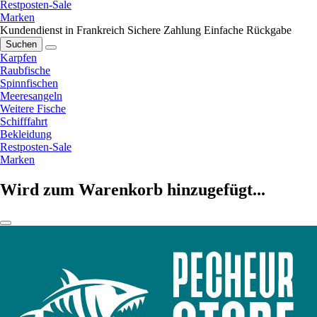
Restposten-Sale
Marken
Kundendienst in Frankreich
Sichere Zahlung
Einfache Rückgabe
Suchen
Karpfen
Raubfische
Spinnfischen
Meeresangeln
Weitere Fische
Schifffahrt
Bekleidung
Restposten-Sale
Marken
Wird zum Warenkorb hinzugefügt...