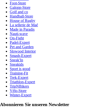
Foot-Store
Galopp-Store
Golf and co
Handball-Store
House of Rugby
La sellerie de Maé
Made in Paradis
Nauti-wave
On-Fight
Padel-Expert
Pet and Garden
Slowood Interior
Smash-Expert
Sneak'In
Sneakids
Sport is good
Training-Fit
Trek-Expert
Triathlon-Expert
TripNBikers
Vélo-Store
Winter-Expert
Abonnieren Sie unseren Newsletter