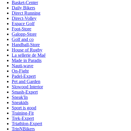
Basket-Center
Daily Bikers
Direct Running
Direct-Volley
Espace Golf
Foot-Store
Galopp-Store
Golf and co
Handball-Store
House of Rugby
La sellerie de Maé
Made in Paradis
Nauti-wave
On-Fight
Padel-Expert
Pet and Garden
Slowood Interior
Smash-Expert
Sneak'In
Sneakids
Sport is good
Training-Fit
Trek-Expert
Triathlon-Expert
TripNBikers