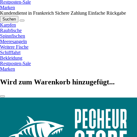
Restposten-Sale
Marken
Kundendienst in Frankreich
Sichere Zahlung
Einfache Rückgabe
Suchen
Karpfen
Raubfische
Spinnfischen
Meeresangeln
Weitere Fische
Schifffahrt
Bekleidung
Restposten-Sale
Marken
Wird zum Warenkorb hinzugefügt...