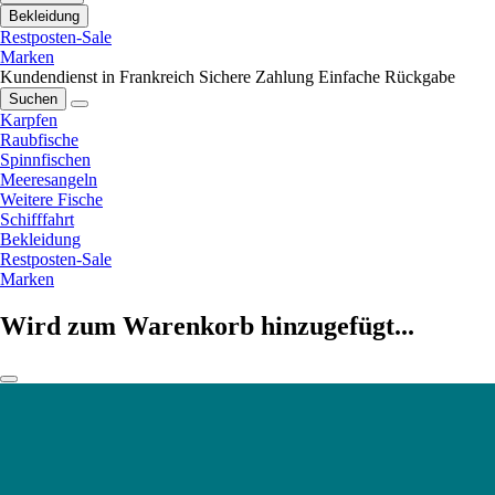
Bekleidung
Restposten-Sale
Marken
Kundendienst in Frankreich
Sichere Zahlung
Einfache Rückgabe
Suchen
Karpfen
Raubfische
Spinnfischen
Meeresangeln
Weitere Fische
Schifffahrt
Bekleidung
Restposten-Sale
Marken
Wird zum Warenkorb hinzugefügt...