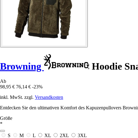
Browning
Hoodie Sna
Ab
98,95 €
76,14 €
-23%
inkl. MwSt. zzgl.
Versandkosten
Entdecken Sie den ultimativen Komfort des Kapuzenpullovers Browning
Größe
*
S
M
L
XL
2XL
3XL