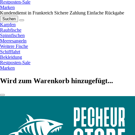
Restposten-Sale
Marken
Kundendienst in Frankreich
Sichere Zahlung
Einfache Rückgabe
Suchen
Karpfen
Raubfische
Spinnfischen
Meeresangeln
Weitere Fische
Schifffahrt
Bekleidung
Restposten-Sale
Marken
Wird zum Warenkorb hinzugefügt...