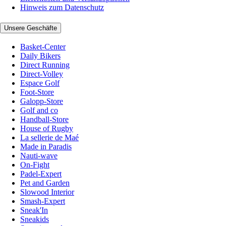
Hinweis zum Datenschutz
Unsere Geschäfte
Basket-Center
Daily Bikers
Direct Running
Direct-Volley
Espace Golf
Foot-Store
Galopp-Store
Golf and co
Handball-Store
House of Rugby
La sellerie de Maé
Made in Paradis
Nauti-wave
On-Fight
Padel-Expert
Pet and Garden
Slowood Interior
Smash-Expert
Sneak'In
Sneakids