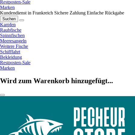
Restposten-Sale
Marken
Kundendienst in Frankreich
Sichere Zahlung
Einfache Rückgabe
Suchen
Karpfen
Raubfische
Spinnfischen
Meeresangeln
Weitere Fische
Schifffahrt
Bekleidung
Restposten-Sale
Marken
Wird zum Warenkorb hinzugefügt...