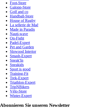
Foot-Store
Galopp-Store
Golf and co
Handball-Store
House of Rugby
La sellerie de Maé
Made in Paradis
Nauti-wave
On-Fight
Padel-Expert
Pet and Garden
Slowood Interior
Smash-Expert
Sneak'In
Sneakids
Sport is good
Training-Fit
Trek-Expert
Triathlon-Expert
TripNBikers
Vélo-Store
Winter-Expert
Abonnieren Sie unseren Newsletter