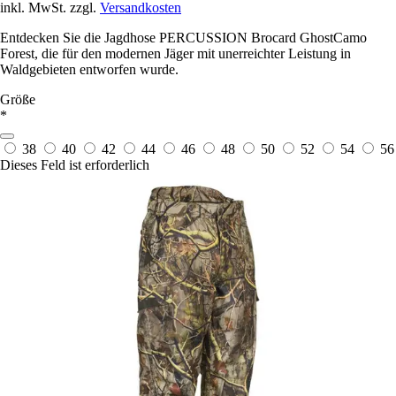
inkl. MwSt. zzgl.
Versandkosten
Entdecken Sie die Jagdhose PERCUSSION Brocard GhostCamo
Forest, die für den modernen Jäger mit unerreichter Leistung in
Waldgebieten entworfen wurde.
Größe
*
38
40
42
44
46
48
50
52
54
56
Dieses Feld ist erforderlich