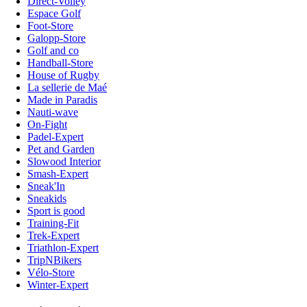
Direct-Volley
Espace Golf
Foot-Store
Galopp-Store
Golf and co
Handball-Store
House of Rugby
La sellerie de Maé
Made in Paradis
Nauti-wave
On-Fight
Padel-Expert
Pet and Garden
Slowood Interior
Smash-Expert
Sneak'In
Sneakids
Sport is good
Training-Fit
Trek-Expert
Triathlon-Expert
TripNBikers
Vélo-Store
Winter-Expert