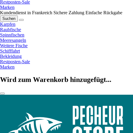
Restposten-Sale
Marken
Kundendienst in Frankreich
Sichere Zahlung
Einfache Rückgabe
Suchen
Karpfen
Raubfische
Spinnfischen
Meeresangeln
Weitere Fische
Schifffahrt
Bekleidung
Restposten-Sale
Marken
Wird zum Warenkorb hinzugefügt...