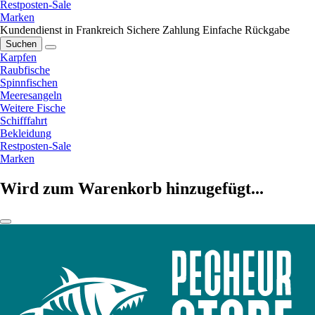
Restposten-Sale
Marken
Kundendienst in Frankreich
Sichere Zahlung
Einfache Rückgabe
Suchen
Karpfen
Raubfische
Spinnfischen
Meeresangeln
Weitere Fische
Schifffahrt
Bekleidung
Restposten-Sale
Marken
Wird zum Warenkorb hinzugefügt...