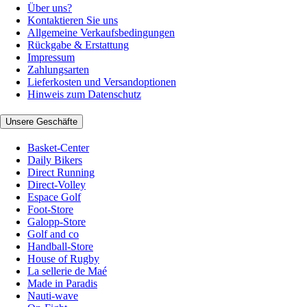
Über uns?
Kontaktieren Sie uns
Allgemeine Verkaufsbedingungen
Rückgabe & Erstattung
Impressum
Zahlungsarten
Lieferkosten und Versandoptionen
Hinweis zum Datenschutz
Unsere Geschäfte
Basket-Center
Daily Bikers
Direct Running
Direct-Volley
Espace Golf
Foot-Store
Galopp-Store
Golf and co
Handball-Store
House of Rugby
La sellerie de Maé
Made in Paradis
Nauti-wave