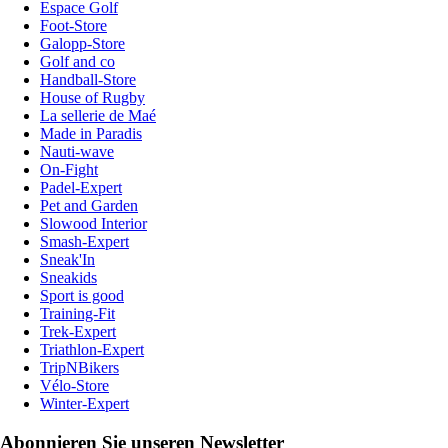
Espace Golf
Foot-Store
Galopp-Store
Golf and co
Handball-Store
House of Rugby
La sellerie de Maé
Made in Paradis
Nauti-wave
On-Fight
Padel-Expert
Pet and Garden
Slowood Interior
Smash-Expert
Sneak'In
Sneakids
Sport is good
Training-Fit
Trek-Expert
Triathlon-Expert
TripNBikers
Vélo-Store
Winter-Expert
Abonnieren Sie unseren Newsletter