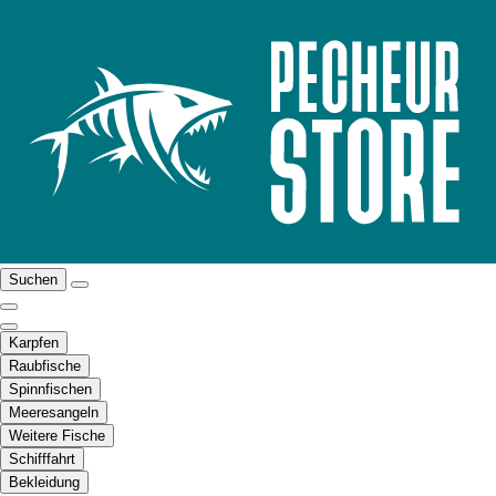
Suchen
Karpfen
Raubfische
Spinnfischen
Meeresangeln
Weitere Fische
Schifffahrt
Bekleidung