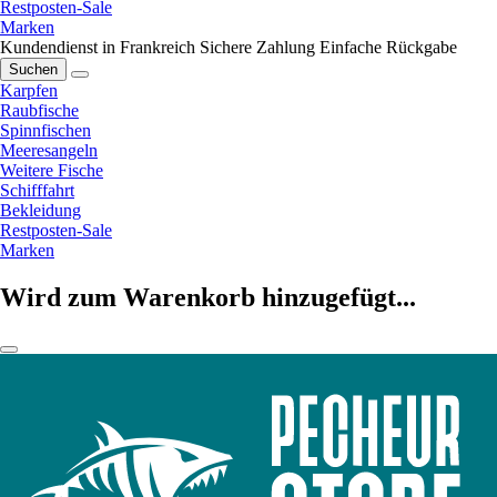
Restposten-Sale
Marken
Kundendienst in Frankreich
Sichere Zahlung
Einfache Rückgabe
Suchen
Karpfen
Raubfische
Spinnfischen
Meeresangeln
Weitere Fische
Schifffahrt
Bekleidung
Restposten-Sale
Marken
Wird zum Warenkorb hinzugefügt...