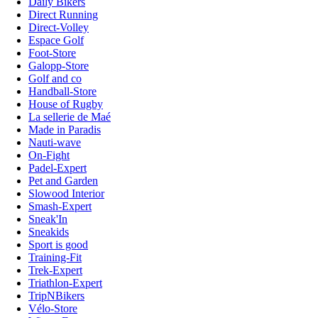
Daily Bikers
Direct Running
Direct-Volley
Espace Golf
Foot-Store
Galopp-Store
Golf and co
Handball-Store
House of Rugby
La sellerie de Maé
Made in Paradis
Nauti-wave
On-Fight
Padel-Expert
Pet and Garden
Slowood Interior
Smash-Expert
Sneak'In
Sneakids
Sport is good
Training-Fit
Trek-Expert
Triathlon-Expert
TripNBikers
Vélo-Store