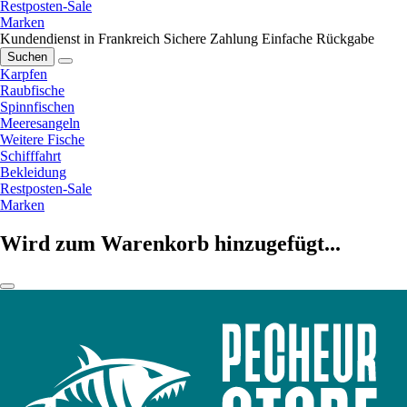
Restposten-Sale
Marken
Kundendienst in Frankreich
Sichere Zahlung
Einfache Rückgabe
Suchen
Karpfen
Raubfische
Spinnfischen
Meeresangeln
Weitere Fische
Schifffahrt
Bekleidung
Restposten-Sale
Marken
Wird zum Warenkorb hinzugefügt...