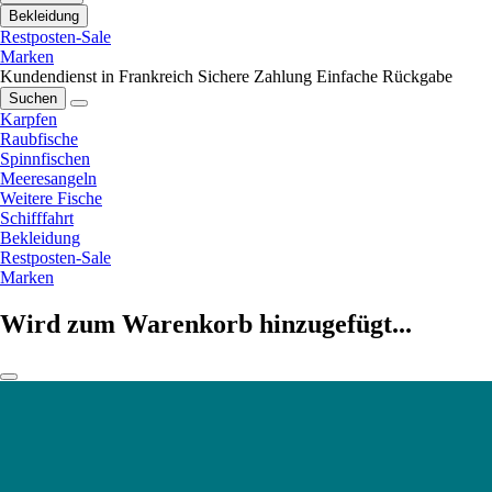
Bekleidung
Restposten-Sale
Marken
Kundendienst in Frankreich
Sichere Zahlung
Einfache Rückgabe
Suchen
Karpfen
Raubfische
Spinnfischen
Meeresangeln
Weitere Fische
Schifffahrt
Bekleidung
Restposten-Sale
Marken
Wird zum Warenkorb hinzugefügt...