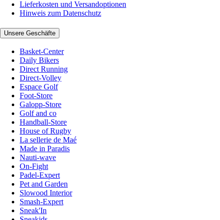
Lieferkosten und Versandoptionen
Hinweis zum Datenschutz
Unsere Geschäfte
Basket-Center
Daily Bikers
Direct Running
Direct-Volley
Espace Golf
Foot-Store
Galopp-Store
Golf and co
Handball-Store
House of Rugby
La sellerie de Maé
Made in Paradis
Nauti-wave
On-Fight
Padel-Expert
Pet and Garden
Slowood Interior
Smash-Expert
Sneak'In
Sneakids