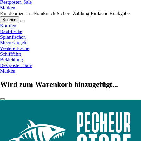
Restposten-Sale
Marken
Kundendienst in Frankreich
Sichere Zahlung
Einfache Rückgabe
Suchen
Karpfen
Raubfische
Spinnfischen
Meeresangeln
Weitere Fische
Schifffahrt
Bekleidung
Restposten-Sale
Marken
Wird zum Warenkorb hinzugefügt...