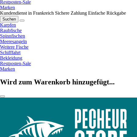
Restposten-Sale
Marken
Kundendienst in Frankreich
Sichere Zahlung
Einfache Rückgabe
Suchen
Karpfen
Raubfische
Spinnfischen
Meeresangeln
Weitere Fische
Schifffahrt
Bekleidung
Restposten-Sale
Marken
Wird zum Warenkorb hinzugefügt...