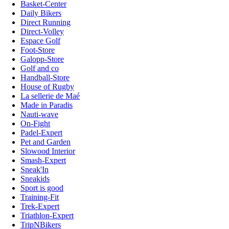
Basket-Center
Daily Bikers
Direct Running
Direct-Volley
Espace Golf
Foot-Store
Galopp-Store
Golf and co
Handball-Store
House of Rugby
La sellerie de Maé
Made in Paradis
Nauti-wave
On-Fight
Padel-Expert
Pet and Garden
Slowood Interior
Smash-Expert
Sneak'In
Sneakids
Sport is good
Training-Fit
Trek-Expert
Triathlon-Expert
TripNBikers