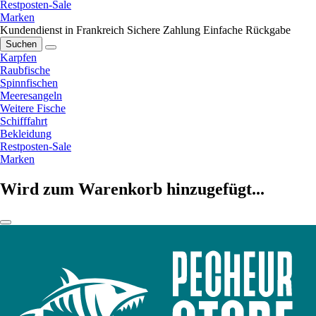
Restposten-Sale
Marken
Kundendienst in Frankreich
Sichere Zahlung
Einfache Rückgabe
Suchen
Karpfen
Raubfische
Spinnfischen
Meeresangeln
Weitere Fische
Schifffahrt
Bekleidung
Restposten-Sale
Marken
Wird zum Warenkorb hinzugefügt...