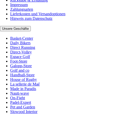
Rückgabe & Erstattung
Impressum
Zahlungsarten
Lieferkosten und Versandoptionen
Hinweis zum Datenschutz
Unsere Geschäfte
Basket-Center
Daily Bikers
Direct Running
Direct-Volley
Espace Golf
Foot-Store
Galopp-Store
Golf and co
Handball-Store
House of Rugby
La sellerie de Maé
Made in Paradis
Nauti-wave
On-Fight
Padel-Expert
Pet and Garden
Slowood Interior