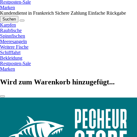
Restposten-Sale
Marken
Kundendienst in Frankreich
Sichere Zahlung
Einfache Rückgabe
Suchen
Karpfen
Raubfische
Spinnfischen
Meeresangeln
Weitere Fische
Schifffahrt
Bekleidung
Restposten-Sale
Marken
Wird zum Warenkorb hinzugefügt...