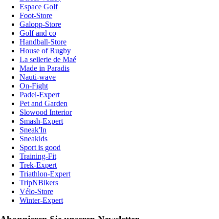
Espace Golf
Foot-Store
Galopp-Store
Golf and co
Handball-Store
House of Rugby
La sellerie de Maé
Made in Paradis
Nauti-wave
On-Fight
Padel-Expert
Pet and Garden
Slowood Interior
Smash-Expert
Sneak'In
Sneakids
Sport is good
Training-Fit
Trek-Expert
Triathlon-Expert
TripNBikers
Vélo-Store
Winter-Expert