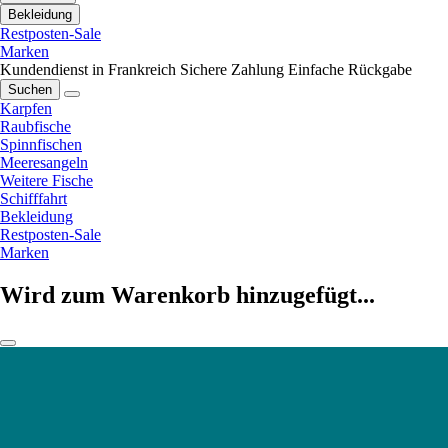
Bekleidung
Restposten-Sale
Marken
Kundendienst in Frankreich
Sichere Zahlung
Einfache Rückgabe
Suchen
Karpfen
Raubfische
Spinnfischen
Meeresangeln
Weitere Fische
Schifffahrt
Bekleidung
Restposten-Sale
Marken
Wird zum Warenkorb hinzugefügt...