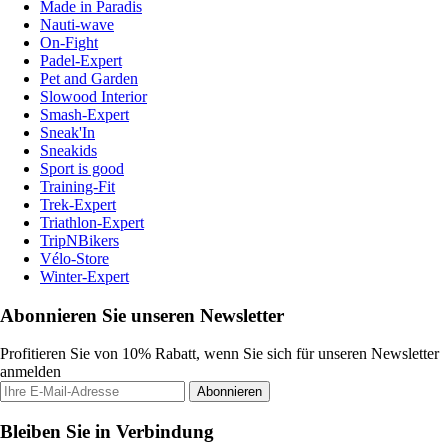
Made in Paradis
Nauti-wave
On-Fight
Padel-Expert
Pet and Garden
Slowood Interior
Smash-Expert
Sneak'In
Sneakids
Sport is good
Training-Fit
Trek-Expert
Triathlon-Expert
TripNBikers
Vélo-Store
Winter-Expert
Abonnieren Sie unseren Newsletter
Profitieren Sie von 10% Rabatt, wenn Sie sich für unseren Newsletter
anmelden
Abonnieren
Bleiben Sie in Verbindung