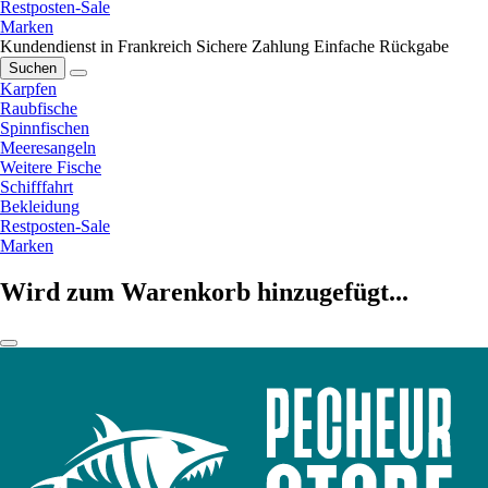
Restposten-Sale
Marken
Kundendienst in Frankreich
Sichere Zahlung
Einfache Rückgabe
Suchen
Karpfen
Raubfische
Spinnfischen
Meeresangeln
Weitere Fische
Schifffahrt
Bekleidung
Restposten-Sale
Marken
Wird zum Warenkorb hinzugefügt...