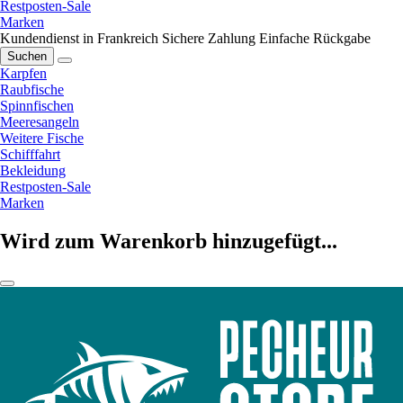
Restposten-Sale
Marken
Kundendienst in Frankreich
Sichere Zahlung
Einfache Rückgabe
Suchen
Karpfen
Raubfische
Spinnfischen
Meeresangeln
Weitere Fische
Schifffahrt
Bekleidung
Restposten-Sale
Marken
Wird zum Warenkorb hinzugefügt...