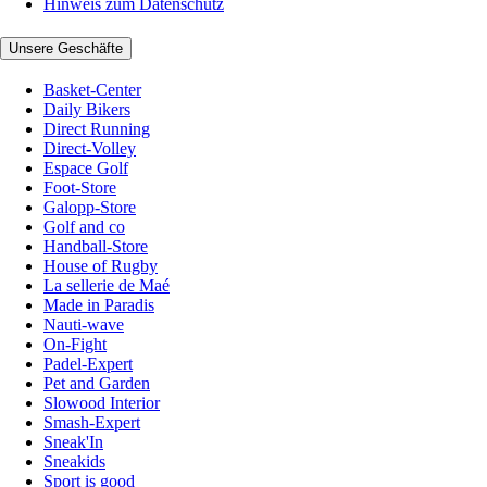
Hinweis zum Datenschutz
Unsere Geschäfte
Basket-Center
Daily Bikers
Direct Running
Direct-Volley
Espace Golf
Foot-Store
Galopp-Store
Golf and co
Handball-Store
House of Rugby
La sellerie de Maé
Made in Paradis
Nauti-wave
On-Fight
Padel-Expert
Pet and Garden
Slowood Interior
Smash-Expert
Sneak'In
Sneakids
Sport is good