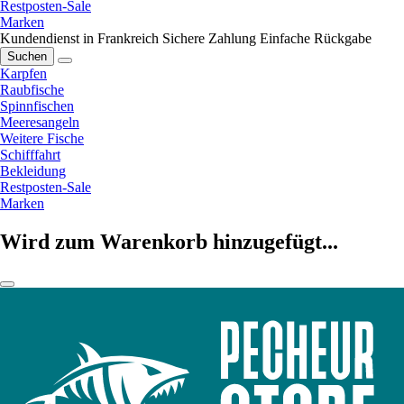
Restposten-Sale
Marken
Kundendienst in Frankreich
Sichere Zahlung
Einfache Rückgabe
Suchen
Karpfen
Raubfische
Spinnfischen
Meeresangeln
Weitere Fische
Schifffahrt
Bekleidung
Restposten-Sale
Marken
Wird zum Warenkorb hinzugefügt...