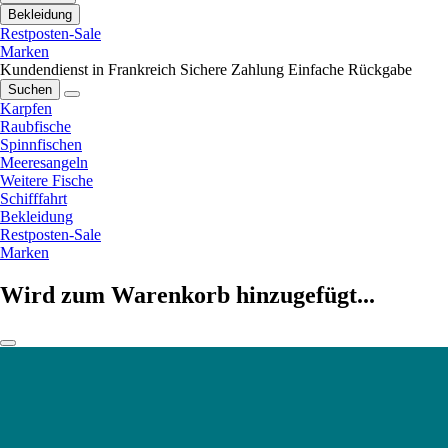
Bekleidung
Restposten-Sale
Marken
Kundendienst in Frankreich
Sichere Zahlung
Einfache Rückgabe
Suchen
Karpfen
Raubfische
Spinnfischen
Meeresangeln
Weitere Fische
Schifffahrt
Bekleidung
Restposten-Sale
Marken
Wird zum Warenkorb hinzugefügt...