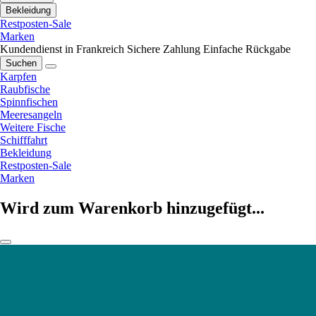
Bekleidung
Restposten-Sale
Marken
Kundendienst in Frankreich
Sichere Zahlung
Einfache Rückgabe
Suchen
Karpfen
Raubfische
Spinnfischen
Meeresangeln
Weitere Fische
Schifffahrt
Bekleidung
Restposten-Sale
Marken
Wird zum Warenkorb hinzugefügt...